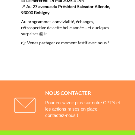
📅
Le mercredi 14 mai 2025 à 19h
📍
Au 27 avenue du Président Salvador Allende,
93000 Bobigny
Au programme : convivialité, échanges,
rétrospective de cette belle année… et quelques
surprises 🎂✨
👉 Venez partager ce moment festif avec nous !
NOUS CONTACTER
Pour en savoir plus sur notre CPTS et
les actions mises en place,
contactez-nous !